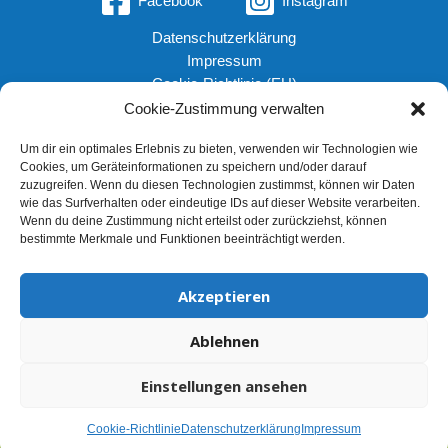
Facebook
Instagram
Datenschutzerklärung
Impressum
Cookie-Richtlinie (EU)
Für Erwachsene
Cookie-Zustimmung verwalten
Für Babys & Kinder
Um dir ein optimales Erlebnis zu bieten, verwenden wir Technologien wie
Kurse
Cookies, um Geräteinformationen zu speichern und/oder darauf
Cookie-Richtlinie (EU)
zuzugreifen. Wenn du diesen Technologien zustimmst, können wir Daten
Impressum
wie das Surfverhalten oder eindeutige IDs auf dieser Website verarbeiten.
Wenn du deine Zustimmung nicht erteilst oder zurückziehst, können
Kontakt
bestimmte Merkmale und Funktionen beeinträchtigt werden.
Leistungen
Praxis
Akzeptieren
Ablehnen
Copyright © 2026 Movare Großbeeren
Einstellungen ansehen
Cookie-Richtlinie
Datenschutzerklärung
Impressum